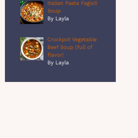
Italian Pasta Fagioli
Soup
By Layla
Crockpot Vegetable
Beef Soup (full of
flavor!
By Layla